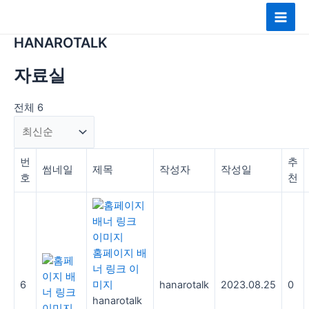
콘
Main
텐
Men
츠
HANAROTALK
로
건
자료실
너
뛰
전체 6
기
번
추
썸네일
제목
작성자
작성일
호
천
홈페이지 배
너 링크 이
6
미지
hanarotalk
2023.08.25
0
hanarotalk