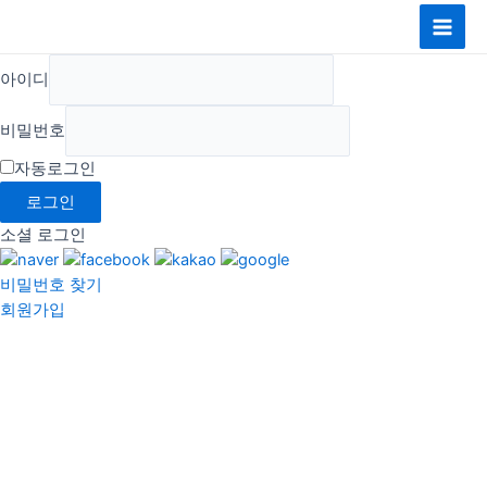
콘
Main
텐
Men
츠
아이디
로
건
비밀번호
너
뛰
자동로그인
기
로그인
소셜 로그인
비밀번호 찾기
회원가입